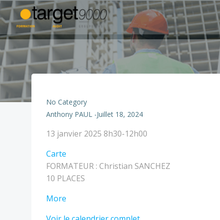
Aller
au
contenu
No Category
Anthony PAUL
-
Juillet 18, 2024
ATEX
13 janvier 2025
8h30-12h00
0
TARGET
Carte
0,5
-
FORMATEUR : Christian SANCHEZ
JOUR
Nîmes
10 PLACES
about
More
ATEX
Voir le calendrier complet