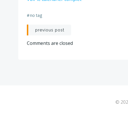
0
0,5
JOUR
#
no tag
Navigation
previous post
de
Comments are closed
l’article
© 202