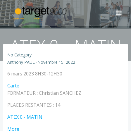
Aller
au
contenu
ATEX 0 – MATIN
No Category
Anthony PAUL
-
Novembre 15, 2022
ATEX
6 mars 2023
8H30-12H30
0
TARGET
Carte
-
-
FORMATEUR : Christian SANCHEZ
MATIN
Nîmes
PLACES RESTANTES : 14
ATEX 0 - MATIN
about
More