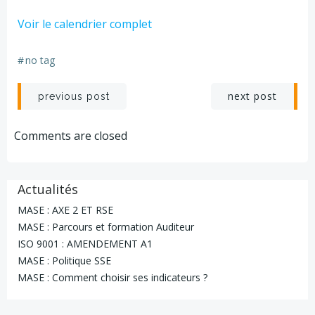
ATEX
Voir le calendrier complet
0
-
#
no tag
MATIN
Navigation
Navigation
next post
previous post
de
de
Comments are closed
l’article
l’article
Actualités
MASE : AXE 2 ET RSE
MASE : Parcours et formation Auditeur
ISO 9001 : AMENDEMENT A1
MASE : Politique SSE
MASE : Comment choisir ses indicateurs ?