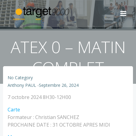
Aller
au
contenu
ATEX 0 – MATIN
COMPLET
No Category
Anthony PAUL
-
Septembre 26, 2024
ATEX
7 octobre 2024
8H30-12H00
0
TARGET
Carte
-
-
Formateur : Christian SANCHEZ
MATIN
Nîmes
PROCHAINE DATE : 31 OCTOBRE APRES MIDI
COMPLET