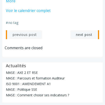
about
More
ATEX
Voir le calendrier complet
0
-
#
no tag
MATIN
COMPLET
Navigation
Navigation
next post
previous post
de
de
Comments are closed
l’article
l’article
Actualités
MASE : AXE 2 ET RSE
MASE : Parcours et formation Auditeur
ISO 9001 : AMENDEMENT A1
MASE : Politique SSE
MASE : Comment choisir ses indicateurs ?