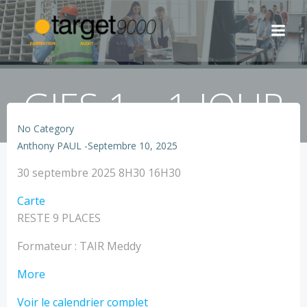
Aller
au
contenu
GIES 1 – 1 JOUR
No Category
Anthony PAUL
-
Septembre 10, 2025
GIES
30 septembre 2025
8H30 16H30
1
TARGET
Carte
-
-
RESTE 9 PLACES
1
Nîmes
JOUR
Formateur : TAIR Meddy
about
More
GIES
Voir le calendrier complet
1