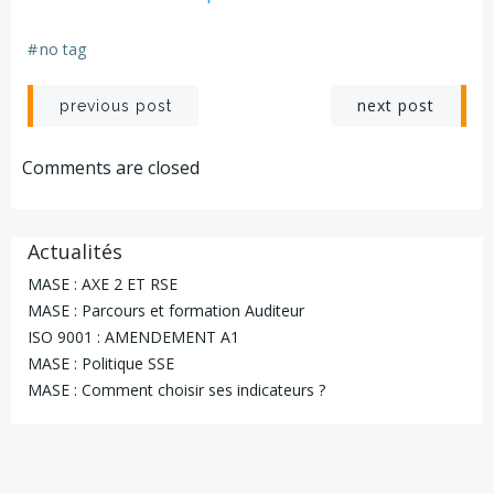
-
#
no tag
1
JOUR
Navigation
Navigation
next post
previous post
de
de
Comments are closed
l’article
l’article
Actualités
MASE : AXE 2 ET RSE
MASE : Parcours et formation Auditeur
ISO 9001 : AMENDEMENT A1
MASE : Politique SSE
MASE : Comment choisir ses indicateurs ?