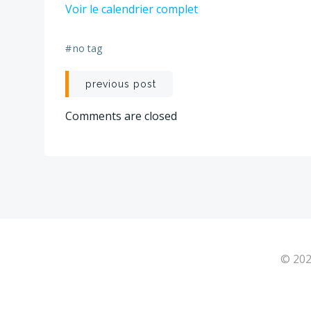
Voir le calendrier complet
1
-
1
#
no tag
JOUR
Navigation
previous post
de
Comments are closed
l’article
© 202