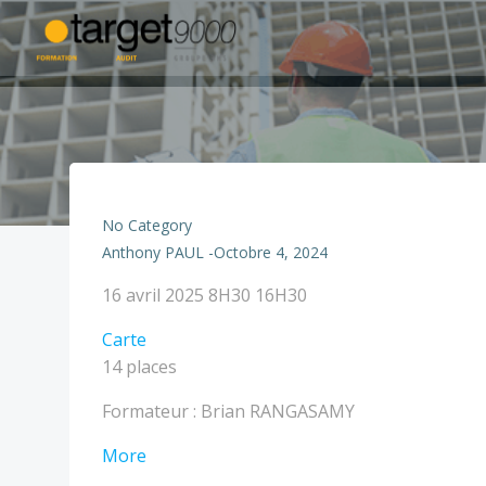
Aller
au
contenu
No Category
Anthony PAUL
-
Octobre 4, 2024
GIES
16 avril 2025
8H30 16H30
1
TARGET
Carte
-
-
14 places
1
Nîmes
JOUR
Formateur : Brian RANGASAMY
about
More
GIES