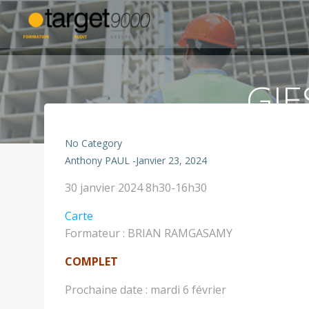
Aller
au
contenu
GIE
No Category
Anthony PAUL
-
Janvier 23, 2024
GIES
30 janvier 2024
8h30-16h30
1
TARGET
Carte
-
-
Formateur : BRIAN RAMGASAMY
1
Nîmes
JOUR
COMPLET
COMPLET
Prochaine date : mardi 6 février