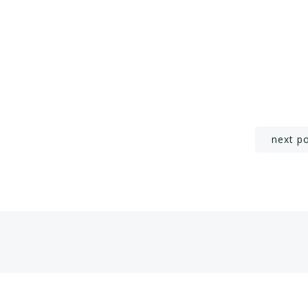
Navigation
next p
de
l’article