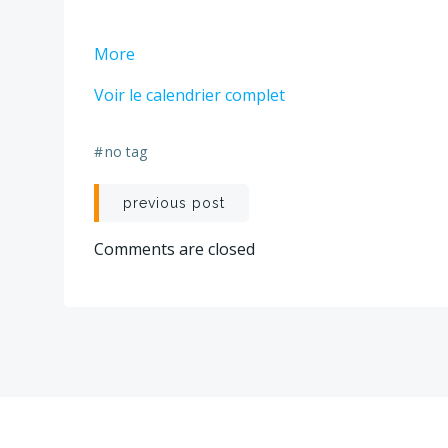
about
More
GIES
Voir le calendrier complet
1
-
1
#
no tag
JOUR
Navigation
COMPLET
previous post
de
Comments are closed
l’article