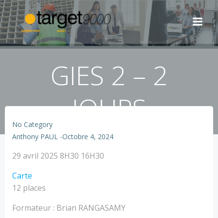
Aller
au
contenu
GIES 2 – 2
JOURS
No Category
Anthony PAUL
-
Octobre 4, 2024
GIES
29 avril 2025
8H30 16H30
2
TARGET
Carte
-
-
12 places
2
Nîmes
JOURS
Formateur : Brian RANGASAMY