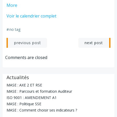
about
More
GIES
Voir le calendrier complet
2
-
#
no tag
2
JOURS
Navigation
Navigation
next post
previous post
de
de
Comments are closed
l’article
l’article
Actualités
MASE : AXE 2 ET RSE
MASE : Parcours et formation Auditeur
ISO 9001 : AMENDEMENT A1
MASE : Politique SSE
MASE : Comment choisir ses indicateurs ?