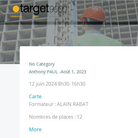
Aller
au
contenu
No Category
Anthony PAUL
-
Août 1, 2023
GIES
12 juin 2024
8h30-16h30
2
TARGET
Carte
-
-
Formateur : ALAIN RABAT
2
Nîmes
JOURS
Nombres de places : 12
about
More
GIES