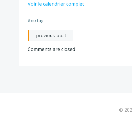
Voir le calendrier complet
2
-
2
#
no tag
JOURS
Navigation
previous post
de
Comments are closed
l’article
© 202