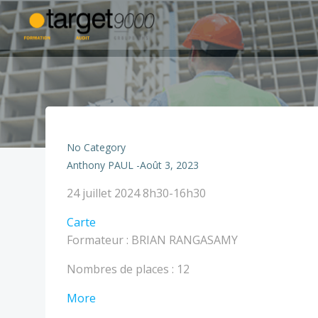
Aller
au
contenu
No Category
Anthony PAUL
-
Août 3, 2023
GIES
24 juillet 2024
8h30-16h30
2
TARGET
Carte
-
-
Formateur : BRIAN RANGASAMY
2
Nîmes
JOURS
Nombres de places : 12
about
More
GIES