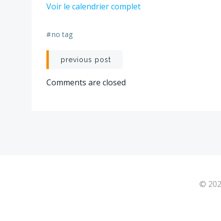
Voir le calendrier complet
2
-
2
#
no tag
JOURS
Navigation
previous post
de
Comments are closed
l’article
© 202