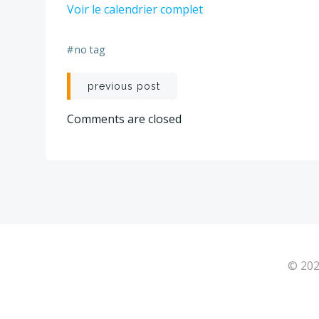
Voir le calendrier complet
2
-
2
#
no tag
JOURS
Navigation
previous post
de
Comments are closed
l’article
© 202