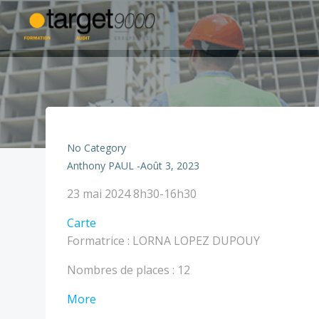
Aller
au
contenu
No Category
Anthony PAUL
-
Août 3, 2023
GIES
23 mai 2024
8h30-16h30
2
TARGET
Carte
-
-
Formatrice : LORNA LOPEZ DUPOUY
2
Nîmes
JOURS
Nombres de places : 12
about
More
GIES