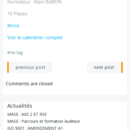
-
Formateur : Alain BARON
-
Nîmes
MATIN
10 Places
about
More
PASS
Voir le calendrier complet
HTB
OPERATEUR
#
no tag
-
MATIN
Navigation
Navigation
next post
previous post
de
de
Comments are closed
l’article
l’article
Actualités
MASE : AXE 2 ET RSE
MASE : Parcours et formation Auditeur
ISO 9001 : AMENDEMENT A1