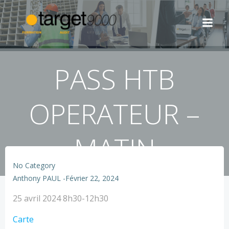
Aller
au
contenu
PASS HTB
OPERATEUR –
MATIN
No Category
Anthony PAUL
-
Février 22, 2024
PASS
25 avril 2024
8h30-12h30
HTB
TARGET
Carte
OPERATEUR