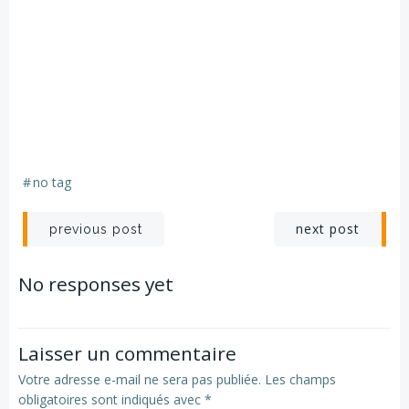
#
no tag
Navigation
Navigation
next post
previous post
de
de
No responses yet
l’article
l’article
Laisser un commentaire
Votre adresse e-mail ne sera pas publiée.
Les champs
obligatoires sont indiqués avec
*