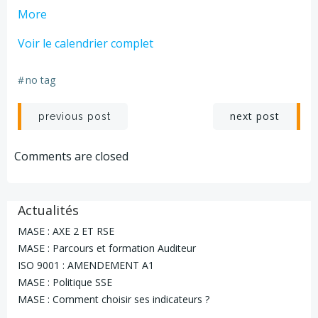
about
More
GIES
Voir le calendrier complet
2
-
#
no tag
2
JOURS
Navigation
Navigation
next post
previous post
de
de
Comments are closed
l’article
l’article
Actualités
MASE : AXE 2 ET RSE
MASE : Parcours et formation Auditeur
ISO 9001 : AMENDEMENT A1
MASE : Politique SSE
MASE : Comment choisir ses indicateurs ?