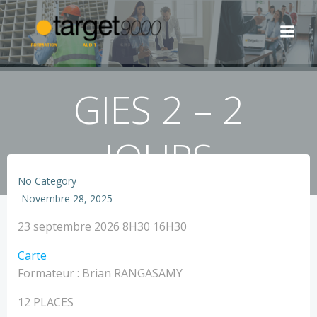
Aller
au
contenu
GIES 2 – 2
JOURS
No Category
-
Novembre 28, 2025
GIES
23 septembre 2026
8H30 16H30
2
TARGET
Carte
-
-
Formateur : Brian RANGASAMY
2
Nîmes
JOURS
12 PLACES