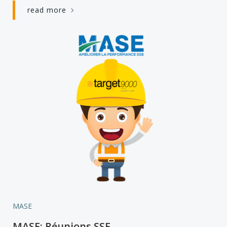
read more
MASE
MASE: Réunions SSE